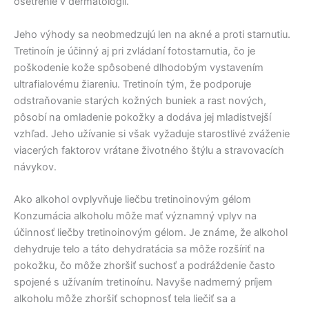
ošetrenie v dermatológii.
Jeho výhody sa neobmedzujú len na akné a proti starnutiu.
Tretinoín je účinný aj pri zvládaní fotostarnutia, čo je
poškodenie kože spôsobené dlhodobým vystavením
ultrafialovému žiareniu. Tretinoín tým, že podporuje
odstraňovanie starých kožných buniek a rast nových,
pôsobí na omladenie pokožky a dodáva jej mladistvejší
vzhľad. Jeho užívanie si však vyžaduje starostlivé zváženie
viacerých faktorov vrátane životného štýlu a stravovacích
návykov.
Ako alkohol ovplyvňuje liečbu tretinoinovým gélom
Konzumácia alkoholu môže mať významný vplyv na
účinnosť liečby tretinoinovým gélom. Je známe, že alkohol
dehydruje telo a táto dehydratácia sa môže rozšíriť na
pokožku, čo môže zhoršiť suchosť a podráždenie často
spojené s užívaním tretinoínu. Navyše nadmerný príjem
alkoholu môže zhoršiť schopnosť tela liečiť sa a