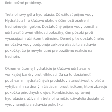
tieto bežné problémy.
Tretinoínový gél a hydratácia: Dôležitosť príjmu vody
Hydratácia hrá kľúčovú úlohu v účinnosti ošetrení
tretinoinovým gélom. Dostatočný príjem vody pomáha
udržiavať úroveň vlhkosti pokožky, čím pôsobí proti
vysušujúcim účinkom tretinoínu. Denné pitie dostatočného
množstva vody podporuje celkovú elasticitu a zdravie
pokožky, čo je nevyhnutné pre pozitívnu reakciu na
tretinoín.
Okrem vnútornej hydratácie je kľúčové udržiavanie
vonkajšej bariéry proti vlhkosti. Dá sa to dosiahnuť
používaním hydratačných produktov starostlivosti o pleť a
vyhýbaním sa drsným čistiacim prostriedkom, ktoré zbavujú
pokožku prírodných olejov. Kombináciou správnej
hydratácie s užívaním tretinoínu môžu užívatelia dosiahnuť
vyrovnanejšiu a zdravšiu pokožku.