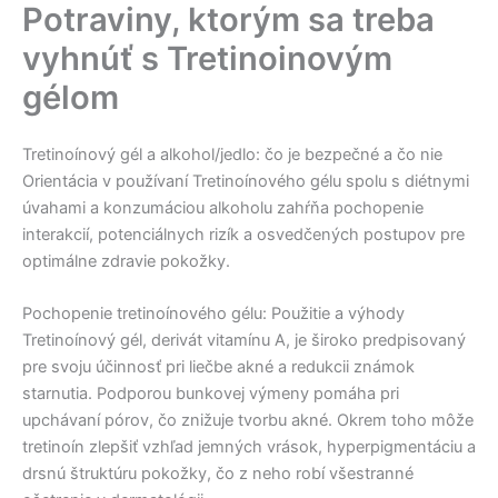
Potraviny, ktorým sa treba
Skip
to
vyhnúť s Tretinoinovým
content
gélom
Tretinoínový gél a alkohol/jedlo: čo je bezpečné a čo nie
Orientácia v používaní Tretinoínového gélu spolu s diétnymi
úvahami a konzumáciou alkoholu zahŕňa pochopenie
interakcií, potenciálnych rizík a osvedčených postupov pre
optimálne zdravie pokožky.
Pochopenie tretinoínového gélu: Použitie a výhody
Tretinoínový gél, derivát vitamínu A, je široko predpisovaný
pre svoju účinnosť pri liečbe akné a redukcii známok
starnutia. Podporou bunkovej výmeny pomáha pri
upchávaní pórov, čo znižuje tvorbu akné. Okrem toho môže
tretinoín zlepšiť vzhľad jemných vrások, hyperpigmentáciu a
drsnú štruktúru pokožky, čo z neho robí všestranné