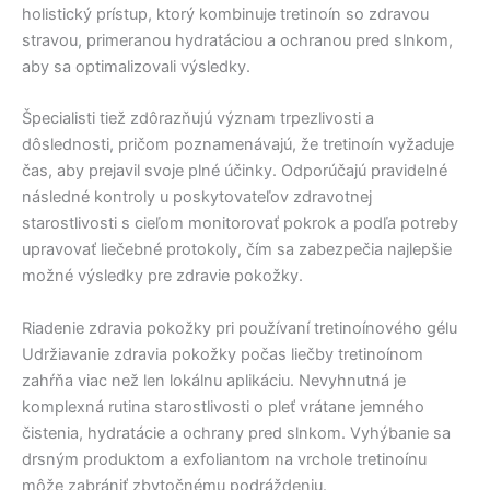
holistický prístup, ktorý kombinuje tretinoín so zdravou
stravou, primeranou hydratáciou a ochranou pred slnkom,
aby sa optimalizovali výsledky.
Špecialisti tiež zdôrazňujú význam trpezlivosti a
dôslednosti, pričom poznamenávajú, že tretinoín vyžaduje
čas, aby prejavil svoje plné účinky. Odporúčajú pravidelné
následné kontroly u poskytovateľov zdravotnej
starostlivosti s cieľom monitorovať pokrok a podľa potreby
upravovať liečebné protokoly, čím sa zabezpečia najlepšie
možné výsledky pre zdravie pokožky.
Riadenie zdravia pokožky pri používaní tretinoínového gélu
Udržiavanie zdravia pokožky počas liečby tretinoínom
zahŕňa viac než len lokálnu aplikáciu. Nevyhnutná je
komplexná rutina starostlivosti o pleť vrátane jemného
čistenia, hydratácie a ochrany pred slnkom. Vyhýbanie sa
drsným produktom a exfoliantom na vrchole tretinoínu
môže zabrániť zbytočnému podráždeniu.