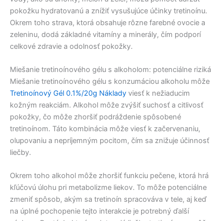
pokožku hydratovanú a znížiť vysušujúce účinky tretinoínu.
Okrem toho strava, ktorá obsahuje rôzne farebné ovocie a
zeleninu, dodá základné vitamíny a minerály, čím podporí
celkové zdravie a odolnosť pokožky.
Miešanie tretinoínového gélu s alkoholom: potenciálne riziká
Miešanie tretinoínového gélu s konzumáciou alkoholu môže
Tretinoínový Gél 0.1%/20g Náklady
viesť k nežiaducim
kožným reakciám. Alkohol môže zvýšiť suchosť a citlivosť
pokožky, čo môže zhoršiť podráždenie spôsobené
tretinoínom. Táto kombinácia môže viesť k začervenaniu,
olupovaniu a nepríjemným pocitom, čím sa znižuje účinnosť
liečby.
Okrem toho alkohol môže zhoršiť funkciu pečene, ktorá hrá
kľúčovú úlohu pri metabolizme liekov. To môže potenciálne
zmeniť spôsob, akým sa tretinoín spracováva v tele, aj keď
na úplné pochopenie tejto interakcie je potrebný ďalší