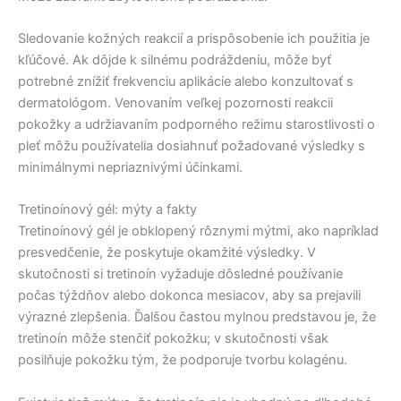
Sledovanie kožných reakcií a prispôsobenie ich použitia je
kľúčové. Ak dôjde k silnému podráždeniu, môže byť
potrebné znížiť frekvenciu aplikácie alebo konzultovať s
dermatológom. Venovaním veľkej pozornosti reakcii
pokožky a udržiavaním podporného režimu starostlivosti o
pleť môžu používatelia dosiahnuť požadované výsledky s
minimálnymi nepriaznivými účinkami.
Tretinoínový gél: mýty a fakty
Tretinoínový gél je obklopený rôznymi mýtmi, ako napríklad
presvedčenie, že poskytuje okamžité výsledky. V
skutočnosti si tretinoín vyžaduje dôsledné používanie
počas týždňov alebo dokonca mesiacov, aby sa prejavili
výrazné zlepšenia. Ďalšou častou mylnou predstavou je, že
tretinoín môže stenčiť pokožku; v skutočnosti však
posilňuje pokožku tým, že podporuje tvorbu kolagénu.