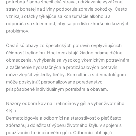
potrebná žiadna špecifická strava, udržiavanie vyváženej
stravy bohatej na živiny podporuje zdravie pokožky. Často
vznikajú otázky týkajúce sa konzumácie alkoholu a
odporúča sa striedmosť, aby sa predišlo zhoršeniu kožných
problémov.
Časté sú obavy zo špecifických potravín ovplyvňujúcich
účinnosť tretinoínu. Hoci neexistujú žiadne priame diétne
obmedzenia, vyhýbanie sa vysokoglykemickým potravinám
a začlenenie hydratačných a protizápalových potravín
môže zlepšiť výsledky liečby. Konzultácia s dermatológom
môže poskytnúť personalizované poradenstvo
prispôsobené individuálnym potrebám a obavám.
Názory odborníkov na Tretinoínový gél a výber životného
štýlu
Dermatológovia a odborníci na starostlivosť o pleť často
zdôrazňujú dôležitosť výberu životného štýlu v spojení s
používaním tretinoínového gélu. Odborníci obhajujú