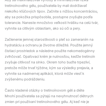
tretinoínového gélu, používatelia by mali dodržiavať
niekoľko kľúčových tipov. Začnite s nižšou koncentráciou,
aby sa pokožka prispôsobila, postupne zvyšujte podľa
tolerancie. Naneste množstvo veľkosti hrášku na celú tvár,
vyhnite sa citlivým oblastiam, ako sú oči a pery.
Začlenenie jemnej starostlivosti o pleť so zameraním na
hydratáciu a ochranu je životne dôležité. Použite jemný
čistiaci prostriedok a následne použite nekomedogénny
zvlhčovač. Opaľovací krém je nutnosťou, keďže tretinoín
zvyšuje citlivosť na slnko. Okrem toho buďte trpezliví,
pretože môže trvať týždne, kým sa výsledky prejavia, a
vyhnite sa nadmernej aplikácii, ktorá môže viesť k
zvýšenému podráždeniu.
Často kladené otázky o tretinoínovom géli a diéte
Mnohí používatelia sa pýtajú na nevyhnutnosť diétnych
zmien pri používaní tretinoínového gélu. Aj keď nie je