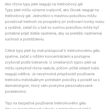
Ako rôzne typy pleti reagujú na tretinoínový gél
Typy pleti môžu výrazne ovplyvniť, ako človek reaguje na
tretinoínový gél. Jednotlivci s mastnou pokožkou môžu
považovať tretinoín za prospešný pri znižovaní tvorby mazu
a vyrážok, zatiaľ čo u ľudí so suchou pokožkou môže byť
potrebné prijať ďalšie opatrenia, aby sa predišlo nadmernej
suchosti a podráždeniu.
Citlivé typy pleti by mali pristupovať k tretinoínovému gélu
opatrne, začať s nižšími koncentráciami a postupne
zvyšovať podľa tolerancie. U zmiešaných typov pleti sa
môžu vyskytnúť rôzne reakcie, pričom určité oblasti tváre
reagujú odlišne. Je nevyhnutné prispôsobiť používanie
tretinoínu individuálnym potrebám pokožky a poradiť sa s
dermatológom, ktorý vám poskytne personalizované
poradenstvo.
Tipy na bezpečné používanie tretinoínového gélu
Aby sa maximalizovali výhody a minimalizovali riziká