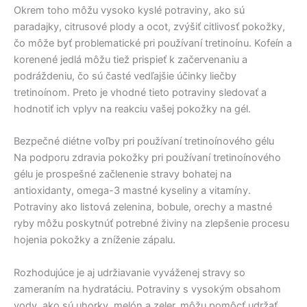
Okrem toho môžu vysoko kyslé potraviny, ako sú
paradajky, citrusové plody a ocot, zvýšiť citlivosť pokožky,
čo môže byť problematické pri používaní tretinoínu. Kofeín a
korenené jedlá môžu tiež prispieť k začervenaniu a
podráždeniu, čo sú časté vedľajšie účinky liečby
tretinoínom. Preto je vhodné tieto potraviny sledovať a
hodnotiť ich vplyv na reakciu vašej pokožky na gél.
Bezpečné diétne voľby pri používaní tretinoínového gélu
Na podporu zdravia pokožky pri používaní tretinoínového
gélu je prospešné začlenenie stravy bohatej na
antioxidanty, omega-3 mastné kyseliny a vitamíny.
Potraviny ako listová zelenina, bobule, orechy a mastné
ryby môžu poskytnúť potrebné živiny na zlepšenie procesu
hojenia pokožky a zníženie zápalu.
Rozhodujúce je aj udržiavanie vyváženej stravy so
zameraním na hydratáciu. Potraviny s vysokým obsahom
vody, ako sú uhorky, melón a zeler, môžu pomôcť udržať