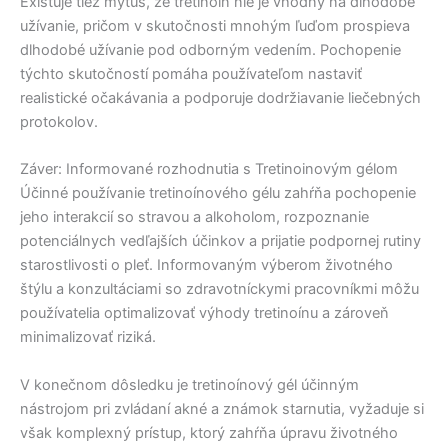
Existuje tiež mýtus, že tretinoín nie je vhodný na dlhodobé
užívanie, pričom v skutočnosti mnohým ľuďom prospieva
dlhodobé užívanie pod odborným vedením. Pochopenie
týchto skutočností pomáha používateľom nastaviť
realistické očakávania a podporuje dodržiavanie liečebných
protokolov.
Záver: Informované rozhodnutia s Tretinoinovým gélom
Účinné používanie tretinoínového gélu zahŕňa pochopenie
jeho interakcií so stravou a alkoholom, rozpoznanie
potenciálnych vedľajších účinkov a prijatie podpornej rutiny
starostlivosti o pleť. Informovaným výberom životného
štýlu a konzultáciami so zdravotníckymi pracovníkmi môžu
používatelia optimalizovať výhody tretinoínu a zároveň
minimalizovať riziká.
V konečnom dôsledku je tretinoínový gél účinným
nástrojom pri zvládaní akné a známok starnutia, vyžaduje si
však komplexný prístup, ktorý zahŕňa úpravu životného